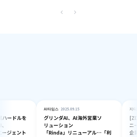
システムで証明します
お客様の成果
CEO
|
Hojin Kang
COO
|
Jungtae Kim
chevron_left
chevron_right
AI타임스
·
2025.09.15
지디넷코
ードルを
グリンダAI、AI海外営業ソ
[ZD 
リューション
ニー、N
ジェント
「Rinda」リニューアル
…「利
企業に